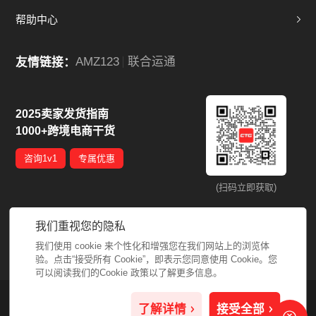
帮助中心
AMZ123
联合运通
友情链接：
2025卖家发货指南
1000+跨境电商干货
咨询1v1
专属优惠
(扫码立即获取)
免费咨询热线
我们重视您的隐私
400-6848-122
我们使用 cookie 来个性化和增强您在我们网站上的浏览体
地址 : 深圳市宝安区福永街道怀德翠岗工业5区34栋整栋
验。点击“接受所有 Cookie”，即表示您同意使用 Cookie。您
可以阅读我们的Cookie 政策以了解更多信息。
©2026 深圳市联合运通国际货运代理有限公司
粤ICP备13004406号-4
了解详情
接受全部
by GrowthMan